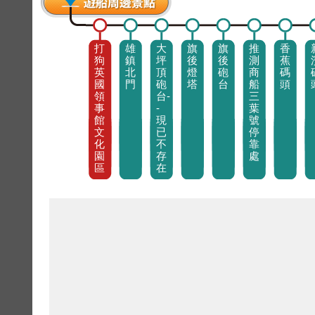
打
雄
大
旗
旗
推
香
狗
鎮
坪
後
後
測
蕉
英
北
頂
燈
砲
商
碼
國
門
砲
塔
台
船
頭
領
台-
三
事
-
葉
館
現
號
文
已
停
化
不
靠
園
存
處
區
在