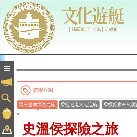
<
史溫侯探險之旅