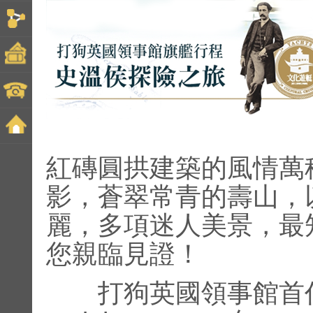
紅磚圓拱建築的風情萬
影，蒼翠常青的壽山，
麗，多項迷人美景，最
您親臨見證！
打狗英國領事館首任領