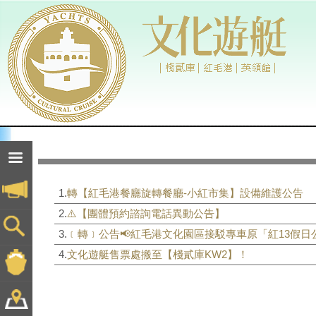
1.
轉【紅毛港餐廳旋轉餐廳-小紅市集】設備維護公告
2.
⚠️【團體預約諮詢電話異動公告】
3.
﹝轉﹞公告📢紅毛港文化園區接駁專車原「紅13假
4.
文化遊艇售票處搬至【棧貳庫KW2】！