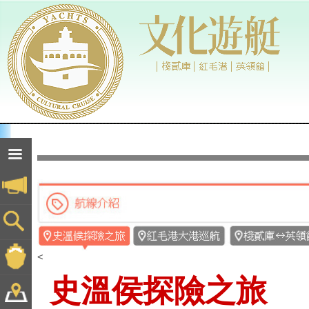
<
史溫侯探險之旅