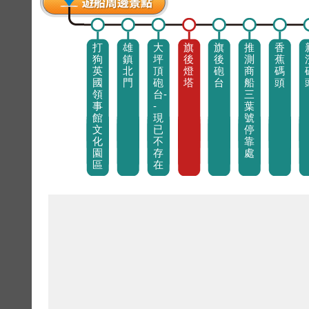
打
雄
大
旗
旗
推
香
狗
鎮
坪
後
後
測
蕉
英
北
頂
燈
砲
商
碼
國
門
砲
塔
台
船
頭
領
台-
三
事
-
葉
館
現
號
文
已
停
化
不
靠
園
存
處
區
在