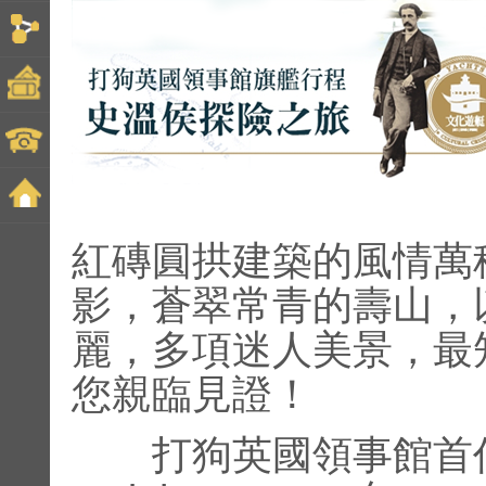
紅磚圓拱建築的風情萬
影，蒼翠常青的壽山，
麗，多項迷人美景，最
您親臨見證！
打狗英國領事館首任領