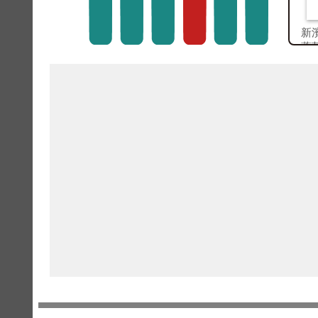
新
蓬
頭
分