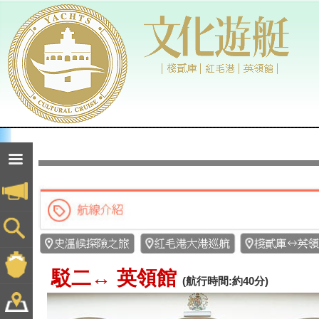
駁二↔ 英領館
(航行時間:約40分)