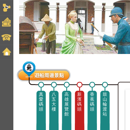
真
八
高
新
香
鼓
愛
五
雄
濱
蕉
山
碼
大
展
碼
碼
輪
頭
樓
覽
頭
頭
渡
館
站