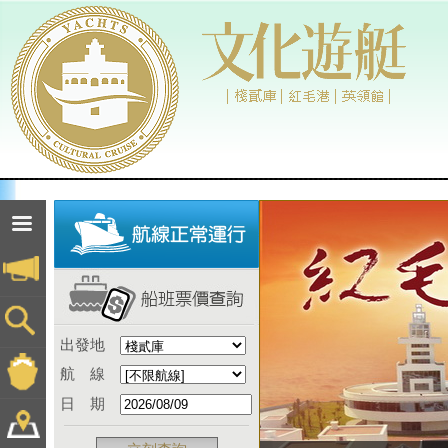
出發地
航 線
日 期