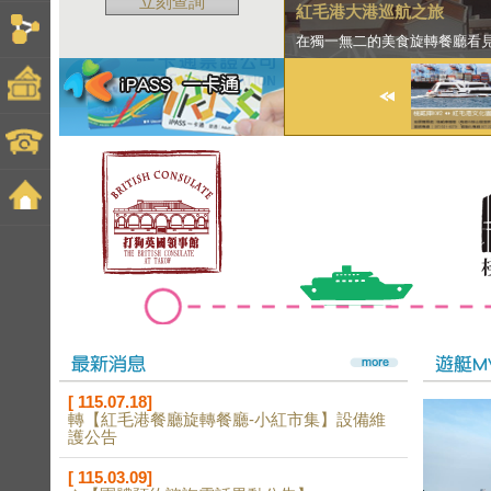
立刻查詢
紅毛港大港巡航之旅
在獨一無二的美食旋轉餐廳看
[ 115.07.18]
轉【紅毛港餐廳旋轉餐廳-小紅市集】設備維
護公告
[ 115.03.09]