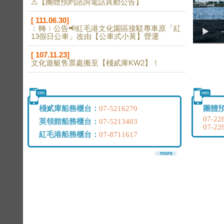
⚠️【團體預約諮詢電話異動公告】
[ 111.06.30]
﹝轉﹞公告📢紅毛港文化園區接駁專車原「紅
-
13假日公車」改由【公車式小黃】營運
[ 107.11.23]
文化遊艇售票處搬至【棧貳庫KW2】！
棧貳庫船務櫃台：
團體
07-5216270
07-22
英領館船務櫃台：
07-5213403
07-22
紅毛港船務櫃台：
07-8711617